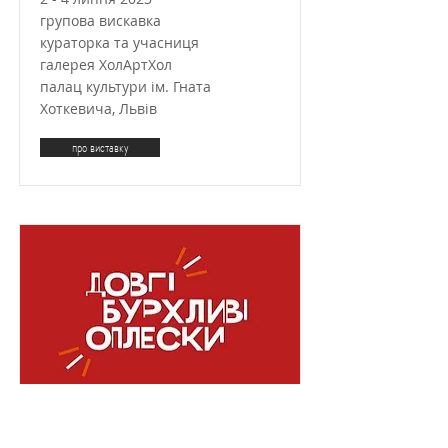
групова вискавка
кураторка та учасниця
галерея ХолАртХол
палац культури ім. Гната
Хоткевича, Львів
про виставку
Мільйон на дрони