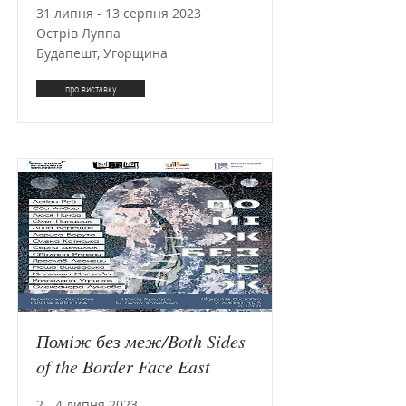
31 липня - 13 серпня 2023
Острів Луппа
Будапешт, Угорщина
про виставку
Поміж без меж/Both Sides
of the Border Face East
2 - 4 липня 2023