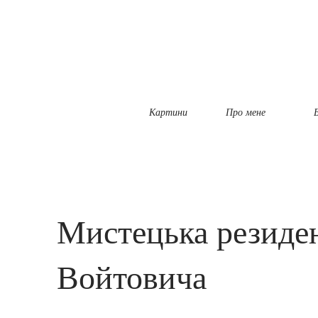
Картини
Про мене
Б
Мистецька резиден
Войтовича