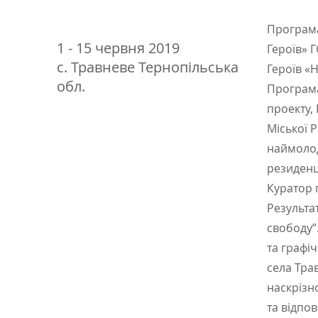
Програма
1 - 15 червня 2019
Героїв» 
с. Травневе Тернопільська
Героїв «Н
обл.
Програма
проекту,
Міської 
наймолод
резиденц
Куратор
Результа
свободу”
та графіч
села Тра
наскрізн
та відпов