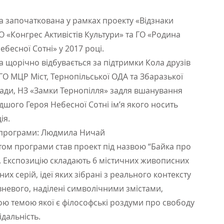
 започаткована у рамках проекту «Відзнаки
ГО «Конгрес Активістів Культури» та ГО «Родина
ебесної Сотні» у 2017 році.
 щорічно відбувається за підтримки Кола друзів
 ГО МЦР Міст, Тернопільської ОДА та Збаразької
Ради, НЗ «Замки Тернопілля» задля вшанування
шого Героя Небесної Сотні ім’я якого носить
ія.
 програми: Людмила Ничай
том програми став проект під назвою “Байка про
. Експозицію складають 6 містичних живописних
них серій, ідеї яких зібрані з реального контексту
вневого, наділені символічними змістами,
ою темою якої є філософські роздуми про свободу
ідальність.