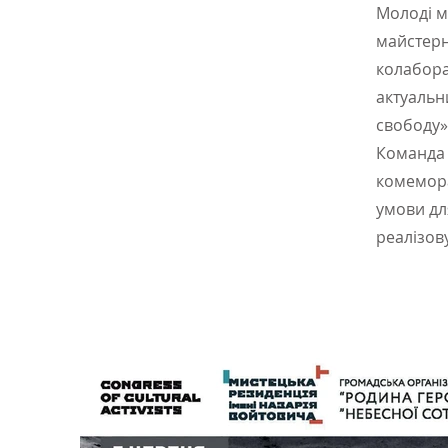
Молоді м
майстерн
колабора
актуальн
свободу»
Команда 
комемора
умови дл
реалізов