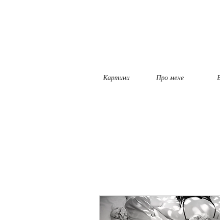
Картини
Про мене
Б