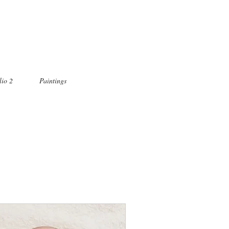
lio 2
Paintings