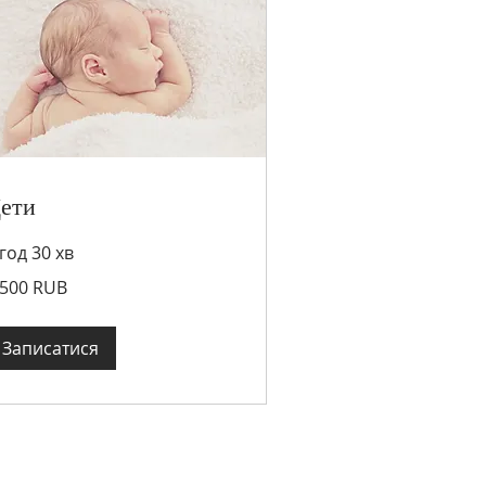
ети
 год 30 хв
500
 500 RUB
сійських
блів
Записатися