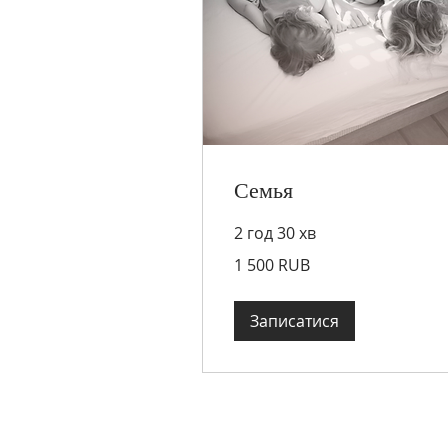
Семья
2 год 30 хв
1 500
1 500 RUB
російських
рублів
Записатися