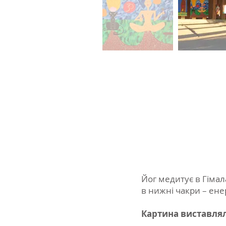
Йог медитує в Гімала
в нижні чакри – енер
Картина виставля