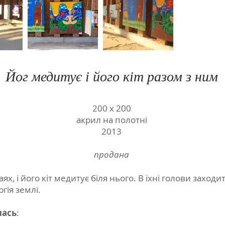
Йог медитує і його кіт разом з ним
200 х 200
акрил на полотні
2013
продана
ях, і його кіт медитує біля нього. В їхні голови заходи
гія землі.
лась
: