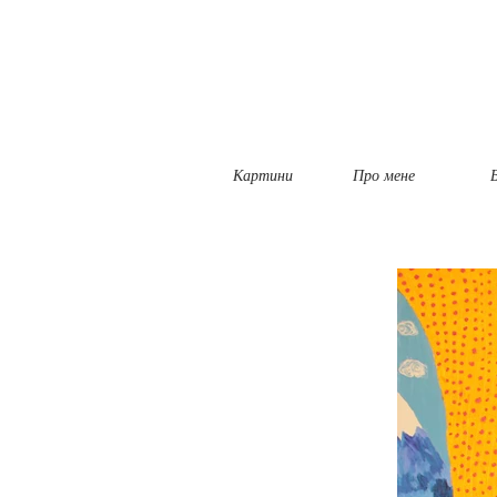
Картини
Про мене
Б