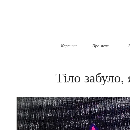
Картини
Про мене
Б
Тіло забуло,