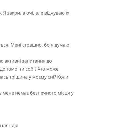
 Я закрила очі, але відчуваю їх
ться. Мені страшно, бо я думаю
лю активні запитання до
у допомогти собі? Хто може
ась тріщина у моєму сні? Коли
І у мене немає безпечного місця у
інляндія