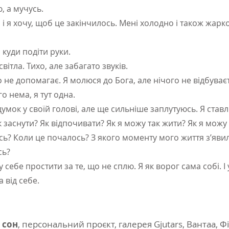
лю, а мучусь.
і я хочу, щоб це закінчилось. Мені холодно і також жарко.
 куди подіти руки.
ітла. Тихо, але забагато звуків.
 не допомагає. Я молюся до Бога, але нічого не відбуває
о нема, я тут одна.
умок у своїй голові, але ще сильніше заплутуюсь. Я став
к заснути? Як відпочивати? Як я можу так жити? Як я мож
сь? Коли це почалось? З якого моменту мого життя з’явил
сь?
 себе простити за те, що не сплю. Я як ворог сама собі. 
а від себе.
 сон
, персональний проєкт, галерея Gjutars, Вантаа, Ф