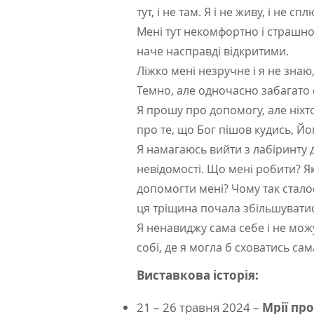
тут, і не там. Я і не живу, і не сп
Мені тут некомфортно і страшно 
наче насправді відкритими.
Ліжко мені незручне і я не знаю,
Темно, але одночасно забагато св
Я прошу про допомогу, але ніхто
про те, що Бог пішов кудись, Йог
Я намагаюсь вийти з лабіринту д
невідомості. Що мені робити? Я
допомогти мені? Чому так стало
ця тріщина почала збільшувати
Я ненавиджу сама себе і не можу
собі, де я могла б сховатись сам
Виставкова історія:
21 – 26 травня 2024 –
Мрії про