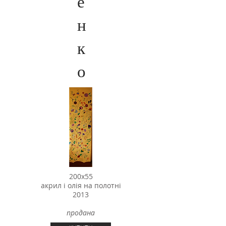
е
н
к
о
200х55
акрил і олія на полотні
2013
продана