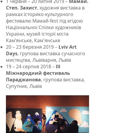
1 червня – 20 липня 2019 –
Мамай.
Степ. Захист
, художня виставка в
рамках історико-культурного
фестивалю Мамай-fest під егідою
Національної Спілки художників
України, музей історії міста
Кам’янське, Кам'янське
20 – 23 березня 2019 –
Lviv Art
Days
, групова виставка сучасного
мистецтва, Львіварня, Львів
19 – 24 серпня 2018 –
ІІІ
Міжнародний фестиваль
Параджанова
, групова виставка,
Супутник, Львів