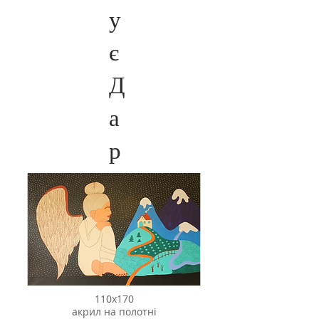
у
є
Д
а
р
110x170
акрил на полотні