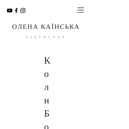
ОЛЕНА КАЇНСЬКА
художниця
К
о
л
и
Б
о