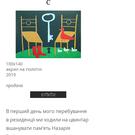
с
100х140
акрил на полотні
2019
продана
КУПИТИ
В перший день мого перебування
в резиденції ми ходили на цвинтар
вшанувати пам’ять Назарія