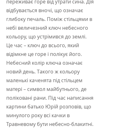
переживає горе від утрати сина. Дія
відбувається вночі, що означає
глибоку печаль. Поміж стільцями в
небі величезний ключ небесного
кольору, що устрімився до землі.
Це час – ключ до всього, який
відімкне це горе і полікує його.
Небесний колір ключа означає
новий день. Такого ж кольору
маленькі каченята під стільцем
матері – символ майбутнього, де
поліковані рани. Під час написання
картини батько Юрій розповів, що
минулого року всі качки в
Травневому бути небесно-блакитні.