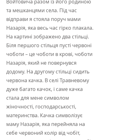
Войтовича разом із його родиною
та мешканцями села. Під час
відправи я стояла поруч мами
Назарія, яка весь час гірко плакала.
На картині зображено два стільці.
Біля першого стільця пусті червоні
чоботи – це чоботи в крові, чоботи
Назарія, який не повернувся
додому. На другому стільці сидить
червона качка. В селі Травневому
дуже багато качок, і саме качка
стала для мене символом
жіночності, господарськості,
материнства. Качка символізує
маму Назарія, яка перейняла на
себе червоний колір від чобіт,