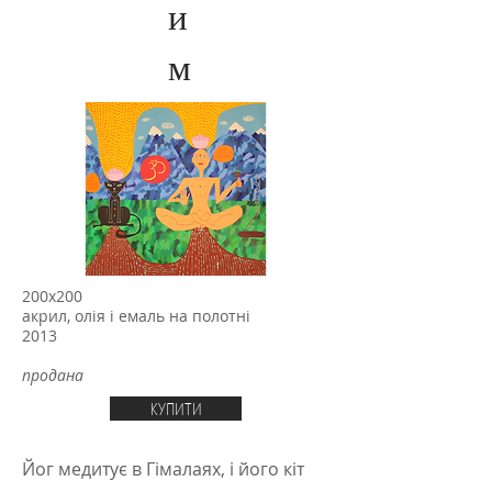
и
м
200х200
акрил, олія і емаль на полотні
2013
продана
КУПИТИ
Йог медитує в Гімалаях, і його кіт