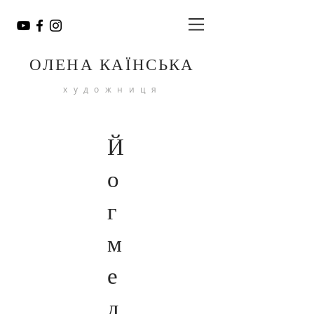
ОЛЕНА КАЇНСЬКА
художниця
Й
о
г
м
е
д