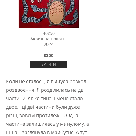
40х50
Акрил на полотні
2024
$300
КУПИТИ
Коли це сталось, я відчула розкол і
роздвоєння. Я розділилась на дві
частини, як клітина, і мене стало
двоє. І ці дві частини були дуже
різні, зовсім протилежні. Одна
частина залишилась у минулому, а
інша – заглянула в майбутнє. А тут