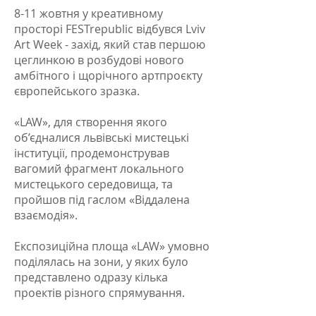
8-11 жовтня у креативному
просторі FESTrepublic відбувся Lviv
Art Week - захід, який став першою
цеглинкою в розбудові нового
амбітного і щорічного артпроєкту
європейського зразка.
«LAW», для створення якого
об’єдналися львівські мистецькі
інституції, продемонстрував
вагомий фрагмент локального
мистецького середовища, та
пройшов під гаслом «Віддалена
взаємодія».
Експозиційна площа «LAW» умовно
поділялась на зони, у яких було
представлено одразу кілька
проектів різного спрямування.